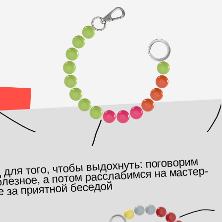
 чтобы выдохнуть: поговорим
 потом расслабимся на мастер-
ной беседой