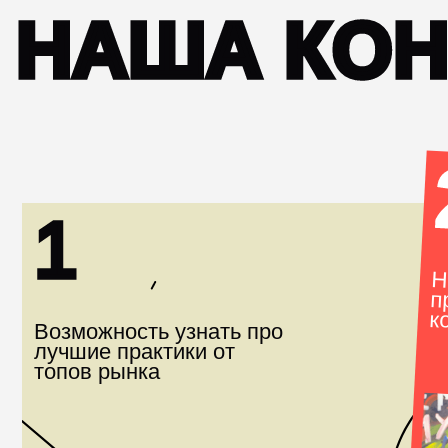
2
1
Нетвор
продуктового маркетинга из крупн
Возможность узнать про
лучшие практики от
топов рынка