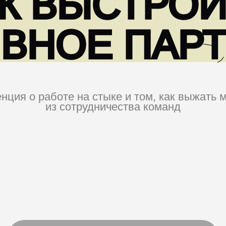
НОЕ ПАРТН
о работе на стыке и том, как выжать максимум
из сотрудничества команд
Будем ждать вас 
конференции в 
Следите за ан
Солдаут