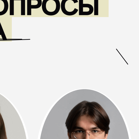
Яков Иванов
CEO Advertalyze