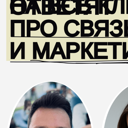
Георгий Карпов
Евгения
Руководитель продуктового маркетинга
Senior P
«А деньги»