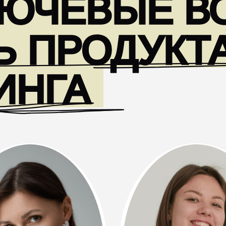
 Сидрова
Карина Кожина
MM в hh.ru
Lead PMM в Avito Services